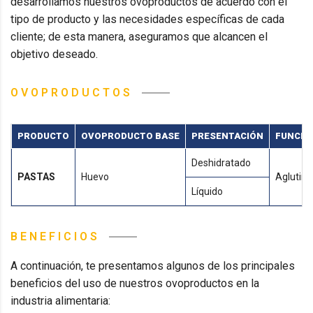
desarrollamos nuestros
ovoproductos
de acuerdo con el
tipo de producto y las necesidades específicas de cada
cliente; de esta manera, aseguramos que alcancen el
objetivo deseado.
OVOPRODUCTOS
PRODUCTO
OVOPRODUCTO BASE
PRESENTACIÓN
FUNCIÓ
Deshidratado
PASTAS
Huevo
Aglutina
Líquido
BENEFICIOS
A continuación, te presentamos algunos de los principales
beneficios del uso de nuestros ovoproductos en la
industria alimentaria: